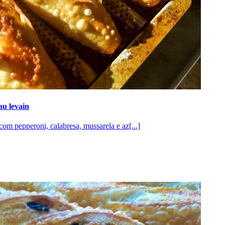
au levain
om pepperoni, calabresa, mussarela e az[...]