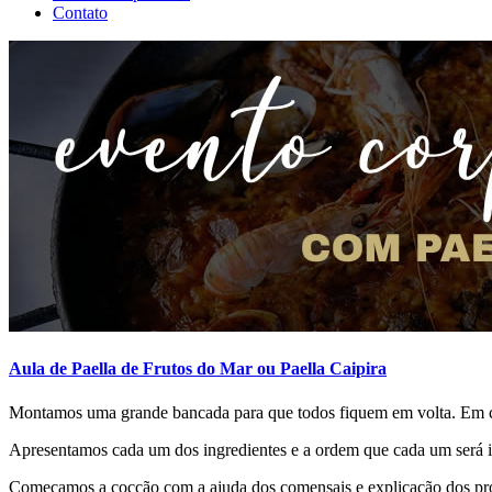
Contato
Aula de Paella de Frutos do Mar ou Paella Caipira
Montamos uma grande bancada para que todos fiquem em volta. Em cima
Apresentamos cada um dos ingredientes e a ordem que cada um será i
Começamos a cocção com a ajuda dos comensais e explicação dos pro