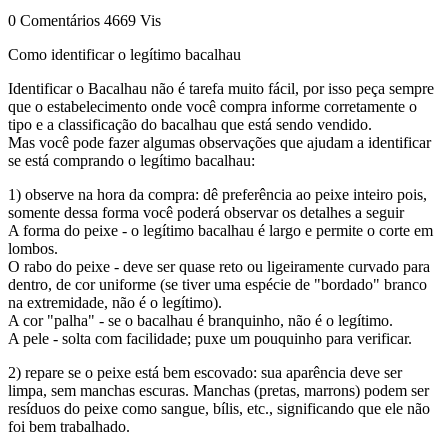
0 Comentários
4669 Vis
Como identificar o legítimo bacalhau
Identificar o Bacalhau não é tarefa muito fácil, por isso peça sempre
que o estabelecimento onde você compra informe corretamente o
tipo e a classificação do bacalhau que está sendo vendido.
Mas você pode fazer algumas observações que ajudam a identificar
se está comprando o legítimo bacalhau:
1) observe na hora da compra: dê preferência ao peixe inteiro pois,
somente dessa forma você poderá observar os detalhes a seguir
A forma do peixe - o legítimo bacalhau é largo e permite o corte em
lombos.
O rabo do peixe - deve ser quase reto ou ligeiramente curvado para
dentro, de cor uniforme (se tiver uma espécie de "bordado" branco
na extremidade, não é o legítimo).
A cor "palha" - se o bacalhau é branquinho, não é o legítimo.
A pele - solta com facilidade; puxe um pouquinho para verificar.
2) repare se o peixe está bem escovado: sua aparência deve ser
limpa, sem manchas escuras. Manchas (pretas, marrons) podem ser
resíduos do peixe como sangue, bílis, etc., significando que ele não
foi bem trabalhado.