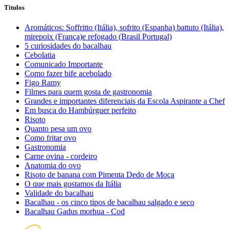
Titulos
Aromáticos: Soffritto (Itália), sofrito (Espanha) battuto (Itália),
mirepoix (França)e refogado (Brasil Portugal)
5 curiosidades do bacalhau
Cebolatia
Comunicado Importante
Como fazer bife acebolado
Figo Ramy
Filmes para quem gosta de gastronomia
Grandes e importantes diferenciais da Escola Aspirante a Chef
Em busca do Hambúrguer perfeito
Risoto
Quanto pesa um ovo
Como fritar ovo
Gastronomia
Carne ovina - cordeiro
Anatomia do ovo
Risoto de banana com Pimenta Dedo de Moça
O que mais gostamos da Itália
Validade do bacalhau
Bacalhau - os cinco tipos de bacalhau salgado e seco
Bacalhau Gadus morhua - Cod