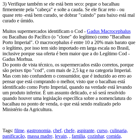
3) Verifique também se ele está bem seco: pegue o bacalhau
firmemente pela "cabeça" e solte a cauda. Se ele ficar reto - ou
quase reto -está bem curado, se dobrar "caindo" para baixo está mal
curado e úmido.
Muitos supermercados identificam o Cod -
Gadus Macrocephalus
ou Bacalhau do Pacífico (o "clone" do legítimo) como "Bacalhau
Porto Imperial". O macrocephalus é entre 10 a 20% mais barato que
o legítimo, por isso tem sido importado em larga escala no Brasil,
inclusive porque sua oferta é bem maior que a do Legítimo Cod -
Gadus Morhua.
Do ponto de vista técnico, os supermercados estão corretos, porque
são peixes tipo "cod", com mais de 2,5 kg e na categoria Imperial.
Mas com isto confundem o consumidor, que é induzido ao erro ao
pensar que está comprando o melhor, visto que o bacalhau está
identificado como Porto Imperial, quando na verdade está levando
um produto inferior. É um assunto delicado, e só será resolvido
quando houver uma legislação específica sobre a nomenclatura do
bacalhau no ponto de venda, o que está sendo realizado pelo
Ministério da Agricultura.
Tags:
filme,
gastronomia,
chef,
chefe,
aspirante,
curso,
culinaria,
panificação,
massa madre,
levain,
,
familia,
cozinhar,
comida,