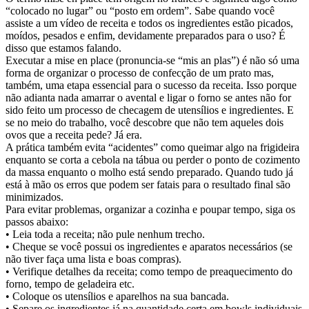
“colocado no lugar” ou “posto em ordem”. Sabe quando você
assiste a um vídeo de receita e todos os ingredientes estão picados,
moídos, pesados e enfim, devidamente preparados para o uso? É
disso que estamos falando.
Executar a mise en place (pronuncia-se “mis an plas”) é não só uma
forma de organizar o processo de confecção de um prato mas,
também, uma etapa essencial para o sucesso da receita. Isso porque
não adianta nada amarrar o avental e ligar o forno se antes não for
sido feito um processo de checagem de utensílios e ingredientes. E
se no meio do trabalho, você descobre que não tem aqueles dois
ovos que a receita pede? Já era.
A prática também evita “acidentes” como queimar algo na frigideira
enquanto se corta a cebola na tábua ou perder o ponto de cozimento
da massa enquanto o molho está sendo preparado. Quando tudo já
está à mão os erros que podem ser fatais para o resultado final são
minimizados.
Para evitar problemas, organizar a cozinha e poupar tempo, siga os
passos abaixo:
• Leia toda a receita; não pule nenhum trecho.
• Cheque se você possui os ingredientes e aparatos necessários (se
não tiver faça uma lista e boas compras).
• Verifique detalhes da receita; como tempo de preaquecimento do
forno, tempo de geladeira etc.
• Coloque os utensílios e aparelhos na sua bancada.
• Separe os ingredientes já na quantidade certa em bowls individuais