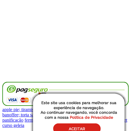
apple pie; tiramissu; cheescake; shot limao siciliano; verrine;
banoffee; torta sacher; panna cotta; luma pisi; dolcitta
tortas frias
panificação
fermentação natural
levain
geleia natural
geleia gourmet
curso geleia