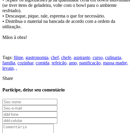
(se tiver itens de geladeira, volte com o bowl para o ambiente
resfriado).
• Descasque, pique, rale, esprema o que for necessário.
• Distribua o material na bancada de acordo com a ordem da
utilização.
Mãos à obra!
Tags:
filme,
gastronomia,
chef,
chefe,
aspirante,
curso,
culinaria,
familia,
cozinhar,
comida,
refeição,
amo,
panificação,
massa madre,
levain,
,
Share
Participe, deixe seu comentário