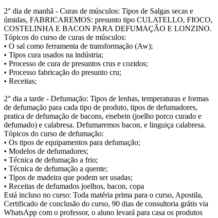
2° dia de manhã - Curas de músculos: Tipos de Salgas secas e
úmidas, FABRICAREMOS: presunto tipo CULATELLO, FIOCO,
COSTELINHA E BACON PARA DEFUMAÇÃO E LONZINO.
Tópicos do curso de curas de músculos:
• O sal como ferramenta de transformação (Aw);
• Tipos cura usados na indústria;
• Processo de cura de presuntos crus e cozidos;
• Processo fabricação do presunto cru;
• Receitas;
2° dia a tarde - Defumação: Tipos de lenhas, temperaturas e formas
de defumação para cada tipo de produto, tipos de defumadores,
pratica de defumação de bacons, eisebein (joelho porco curado e
defumado) e calabresa. Defumaremos bacon, e linguiça calabresa.
Tópicos do curso de defumação:
• Os tipos de equipamentos para defumação;
• Modelos de defumadores;
• Técnica de defumação a frio;
• Técnica de defumação a quente;
• Tipos de madeira que podem ser usadas;
• Receitas de defumados joelhos, bacon, copa
Está incluso no curso: Toda matéria prima para o curso, Apostila,
Certificado de conclusão do curso, 90 dias de consultoria grátis via
WhatsApp com o professor, o aluno levará para casa os produtos