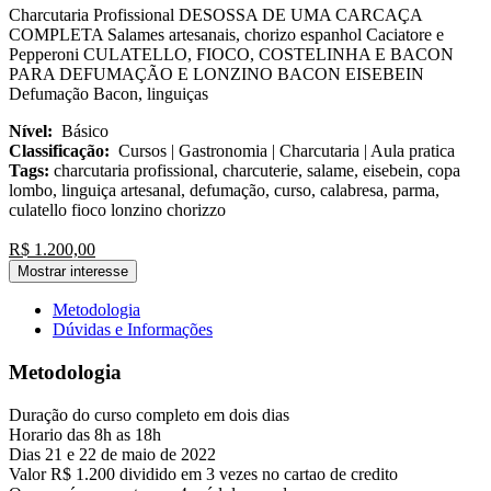
Charcutaria Profissional DESOSSA DE UMA CARCAÇA
COMPLETA Salames artesanais, chorizo espanhol Caciatore e
Pepperoni CULATELLO, FIOCO, COSTELINHA E BACON
PARA DEFUMAÇÃO E LONZINO BACON EISEBEIN
Defumação Bacon, linguiças
Nível:
Básico
Classificação:
Cursos | Gastronomia | Charcutaria | Aula pratica
Tags:
charcutaria profissional, charcuterie, salame, eisebein, copa
lombo, linguiça artesanal, defumação, curso, calabresa, parma,
culatello fioco lonzino chorizzo
R$ 1.200,00
Mostrar interesse
Metodologia
Dúvidas e Informações
Metodologia
Duração do curso completo em dois dias
Horario das 8h as 18h
Dias 21 e 22 de maio de 2022
Valor R$ 1.200 dividido em 3 vezes no cartao de credito