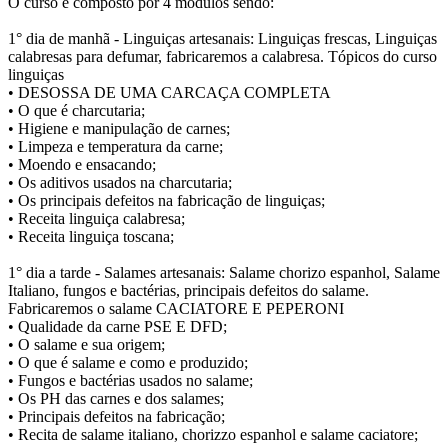
O curso é composto por 4 módulos sendo:
1° dia de manhã - Linguiças artesanais: Linguiças frescas, Linguiças
calabresas para defumar, fabricaremos a calabresa. Tópicos do curso
linguiças
• DESOSSA DE UMA CARCAÇA COMPLETA
• O que é charcutaria;
• Higiene e manipulação de carnes;
• Limpeza e temperatura da carne;
• Moendo e ensacando;
• Os aditivos usados na charcutaria;
• Os principais defeitos na fabricação de linguiças;
• Receita linguiça calabresa;
• Receita linguiça toscana;
1° dia a tarde - Salames artesanais: Salame chorizo espanhol, Salame
Italiano, fungos e bactérias, principais defeitos do salame.
Fabricaremos o salame CACIATORE E PEPERONI
• Qualidade da carne PSE E DFD;
• O salame e sua origem;
• O que é salame e como e produzido;
• Fungos e bactérias usados no salame;
• Os PH das carnes e dos salames;
• Principais defeitos na fabricação;
• Recita de salame italiano, chorizzo espanhol e salame caciatore;