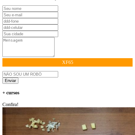
XF65
Enviar
+ cursos
Confira!